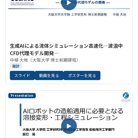
▶
生成AIによる流体シミュレーション高速化―波浪中
CFD代理モデル開発―
中植 大地（大阪大学 博士前期課程）
設計
スライド
動画を見る
ポスターを見る
Presentation
▶