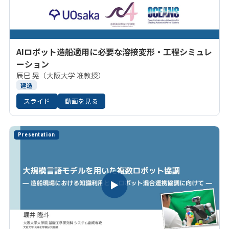
AIロボット造船適用に必要な溶接変形・工程シミュレ
ーション
辰巳 晃（大阪大学 准教授）
建造
スライド
動画を見る
Presentation
▶