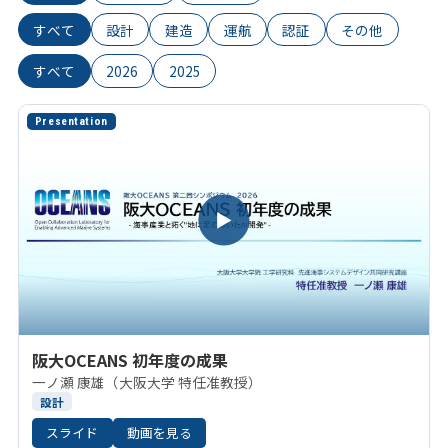
すべて
設計
建造
運航
認証
その他
すべて
2026
2025
Presentation
▶
阪大OCEANS 初年度の成果
一ノ瀬 康雄（大阪大学 特任准教授）
設計
スライド
動画を見る