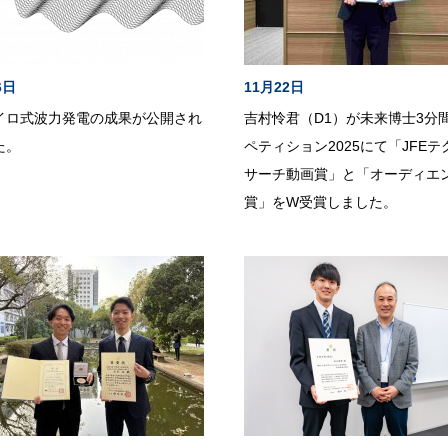
6日
11月22日
イロ式波力発電の成果が公開され
吉村怜君（D1）が未来博士3分
た。
ペティション2025にて「JFEテ
サーチ動画賞」と「オーディエ
賞」をW受賞しました。