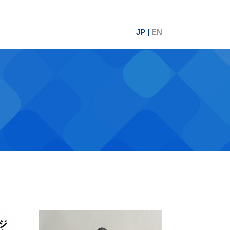
JP |
EN