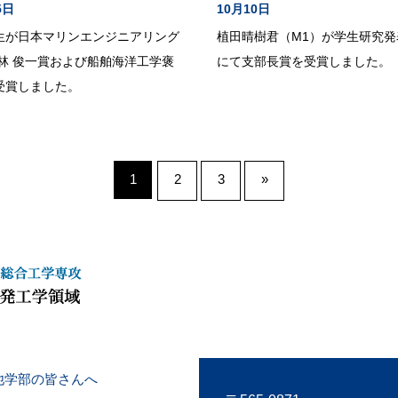
5日
10月10日
生が日本マリンエンジニアリング
植田晴樹君（M1）が学生研究発
 林 俊一賞および船舶海洋工学褒
にて支部長賞を受賞しました。
受賞しました。
1
2
3
»
他学部の皆さんへ