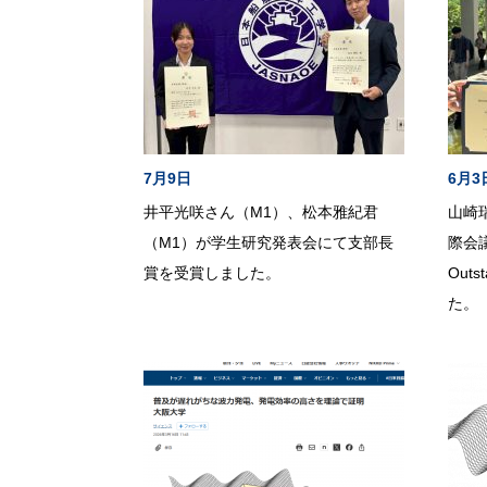
7月9日
6月3
井平光咲さん（M1）、松本雅紀君
山崎瑞
（M1）が学生研究発表会にて支部長
際会議に
賞を受賞しました。
Outs
た。