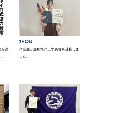
3月25日
究が産
卒業生が船舶海洋工学褒賞を受賞しま
た。
した。