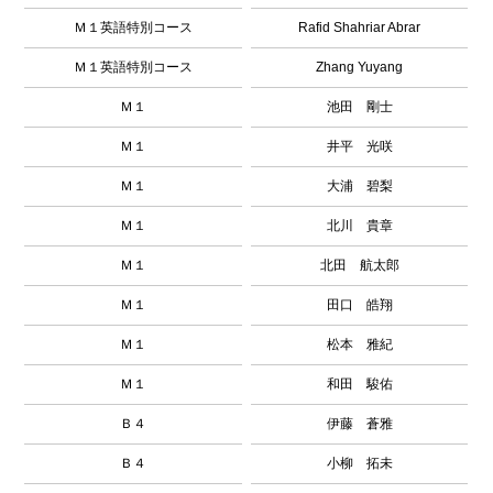
Ｍ１英語特別コース
Rafid Shahriar Abrar
Ｍ１英語特別コース
Zhang Yuyang
Ｍ１
池田 剛士
Ｍ１
井平 光咲
Ｍ１
大浦 碧梨
Ｍ１
北川 貴章
Ｍ１
北田 航太郎
Ｍ１
田口 皓翔
Ｍ１
松本 雅紀
Ｍ１
和田 駿佑
Ｂ４
伊藤 蒼雅
Ｂ４
小柳 拓未