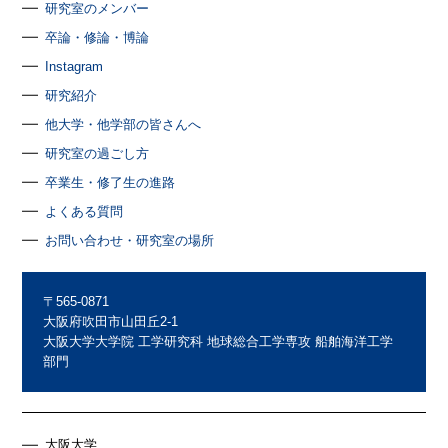
研究室のメンバー
卒論・修論・博論
Instagram
研究紹介
他大学・他学部の皆さんへ
研究室の過ごし方
卒業生・修了生の進路
よくある質問
お問い合わせ・研究室の場所
〒565-0871
大阪府吹田市山田丘2-1
大阪大学大学院 工学研究科 地球総合工学専攻 船舶海洋工学
部門
大阪大学