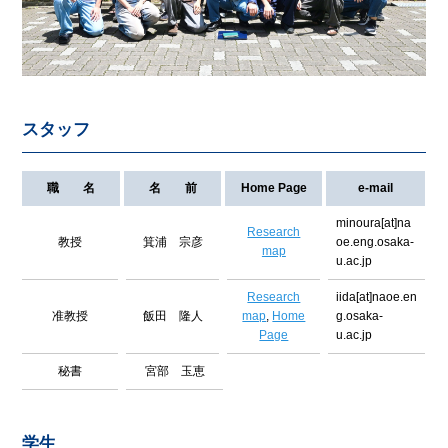
スタッフ
職 名
名 前
Home Page
e-mail
minoura[at]na
Research
教授
箕浦 宗彦
oe.eng.osaka-
map
u.ac.jp
Research
iida[at]naoe.en
准教授
飯田 隆人
map
,
Home
g.osaka-
Page
u.ac.jp
秘書
宮部 玉恵
学生