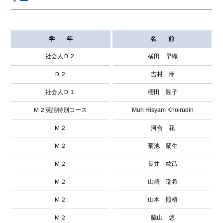
学 年
名 前
社会人Ｄ２
横田 早織
Ｄ２
吉村 怜
社会人Ｄ１
櫻田 顕子
Ｍ２英語特別コース
Muh Hisyam Khoirudin
Ｍ２
河合 花
Ｍ２
菊池 蘭生
Ｍ２
長井 紘己
Ｍ２
山崎 瑞希
Ｍ２
山本 照梧
Ｍ２
脇山 悠