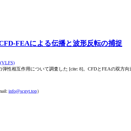
FD-FEAによる伝播と波形反転の捕捉
VLFS)
相互作用について調査した [cite: 8]。CFDとFEAの
il:
info@scgyt.top
）