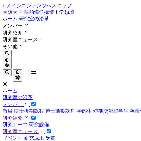
↓
メインコンテンツへスキップ
大阪大学 船舶海洋構造工学領域
ホーム
研究室の沿革
メンバー
研究紹介
研究室ニュース
その他
ホーム
研究室の沿革
メンバー
教員
博士後期課程
博士前期課程
学部生
短期交流留学生
卒業
研究紹介
研究テーマ
研究設備
研究室ニュース
イベント
研究成果
受賞